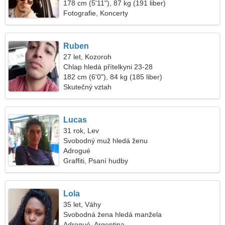
178 cm (5'11"), 87 kg (191 liber)
Fotografie, Koncerty
Ruben
27 let, Kozoroh
Chlap hledá přítelkyni 23-28
182 cm (6'0"), 84 kg (185 liber)
Skutečný vztah
Lucas
31 rok, Lev
Svobodný muž hledá ženu
Adrogué
Graffiti, Psaní hudby
Lola
35 let, Váhy
Svobodná žena hledá manžela
Adrogué, Argentina