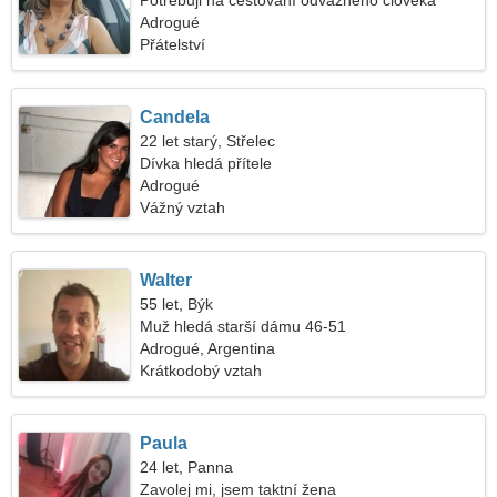
Potřebuji na cestování odvážného člověka
Adrogué
Přátelství
Candela
22 let starý, Střelec
Dívka hledá přítele
Adrogué
Vážný vztah
Walter
55 let, Býk
Muž hledá starší dámu 46-51
Adrogué, Argentina
Krátkodobý vztah
Paula
24 let, Panna
Zavolej mi, jsem taktní žena