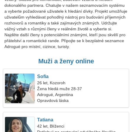
dokonalého partnera. Chatujte v našem seznamovacím systému
a vyberte požadované uživatele k hledání dívky. Projekt umožňuje
uživatelům vyhledávat pohodlný nástroj pro budování příjemných
rozhovorů a romantiky a také zajímavých známých. Udržujte
vážný vztah s různými členy v reálném životě a vyberte si.
Najděte další členy s potenciálními známými, kteří jsou skvělí pro
přátelství a romantické rande. Připojte se k bezplatné seznamce
Adrogué pro místní, cizince, turisty.
Muži a ženy online
Sofia
26 let, Kozoroh
Žena hledá muže 28-37
Adrogué, Argentina
Opravdová láska
Tatiana
42 let, Blíženci