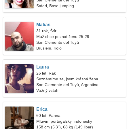
San Clemente del Tuyú
Safari, Base jumping
Matias
31 rok, Štír
Muž chce poznat ženu 25-29
San Clemente del Tuyú
Bruslení, Kolo
Laura
26 let, Rak
Seznámíme se, jsem krásná žena
San Clemente del Tuyú, Argentina
Vážný vztah
Erica
60 let, Panna
Mluvím portugalsky, indonésky
158 cm (5'3"), 68 kg (149 liber)