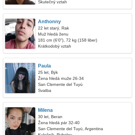
Skutečný vztah
Anthonny
22 let starý, Rak
Muž hledá ženu
181 cm (6'0"), 72 kg (158 liber)
Krátkodobý vztah
Paula
25 let, Býk
Žena hledá muže 26-34
San Clemente del Tuyú
Svatba
Milena
30 let, Beran
Žena hledá pár 32-40
San Clemente del Tuyú, Argentina
Kulečník, Rybolov