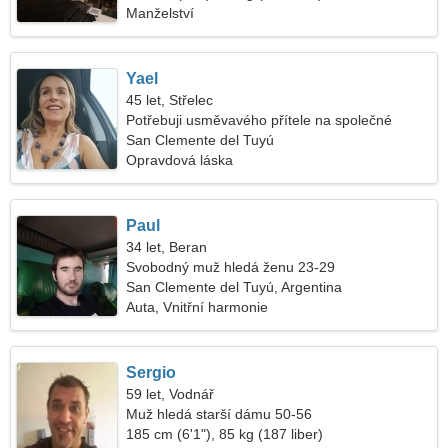
Manželství
Yael
45 let, Střelec
Potřebuji usměvavého přítele na společné
cestování
San Clemente del Tuyú
Opravdová láska
Paul
34 let, Beran
Svobodný muž hledá ženu 23-29
San Clemente del Tuyú, Argentina
Auta, Vnitřní harmonie
Sergio
59 let, Vodnář
Muž hledá starší dámu 50-56
185 cm (6'1"), 85 kg (187 liber)