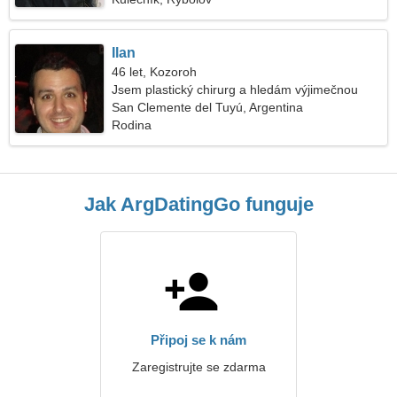
Ilan
46 let, Kozoroh
Jsem plastický chirurg a hledám výjimečnou
ženu
San Clemente del Tuyú, Argentina
Rodina
Jak ArgDatingGo funguje
Připoj se k nám
Zaregistrujte se zdarma