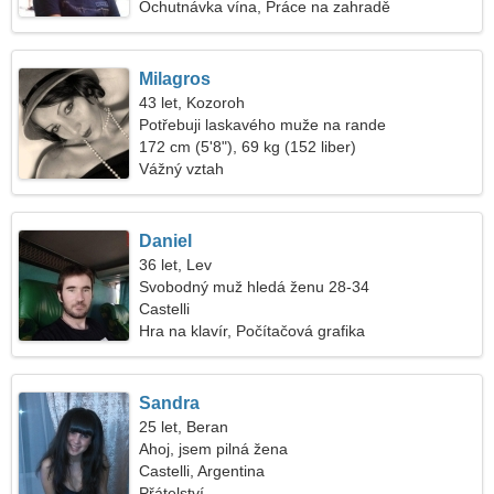
Ochutnávka vína, Práce na zahradě
Milagros
43 let, Kozoroh
Potřebuji laskavého muže na rande
172 cm (5'8"), 69 kg (152 liber)
Vážný vztah
Daniel
36 let, Lev
Svobodný muž hledá ženu 28-34
Castelli
Hra na klavír, Počítačová grafika
Sandra
25 let, Beran
Ahoj, jsem pilná žena
Castelli, Argentina
Přátelství