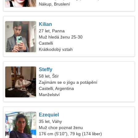
Nákup, Bruslení
Kilian
27 let, Panna
Muž hledá ženu 25-30
Castelli
Krátkodobý vztah
Steffy
58 let, Štír
Zajímám se o jógu a potápění
Castelli, Argentina
Manželství
Ezequiel
35 let, Váhy
Muž chce poznat ženu
176 cm (5'10"), 79 kg (174 liber)