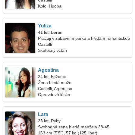
Castelli
Kolo, Hudba
Yuliza
41 let, Beran
Pracuji v zábavním parku a hledám romantickou
ženu
Castelli
Skutečný vztah
Agostina
24 let, Blíženci
Žena hledá muže
Castelli, Argentina
Opravdová láska
Lara
33 let, Ryby
Svobodná žena hledá manžela 38-45
163 cm (5'5"), 57 kg (125 liber)