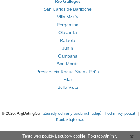
Río Gallegos
San Carlos de Bariloche
Villa María
Pergamino
Olavarría
Rafaela
Junín
Campana
San Martín
Presidencia Roque Sáenz Peña
Pilar
Bella Vista
© 2026, ArgDatingGo |
Zásady ochrany osobních údajů
|
Podmínky použití
|
Kontaktujte nás
Tento web používá soubory cookie. Pokračováním v