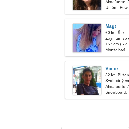
Almafuerte, 
Umění, Power
Magt
60 let, Štír
Zajímám se o
157 cm (5'2")
Manželství
Victor
32 let, Blížen
Svobodný mu
Almafuerte, 
Snowboard, 