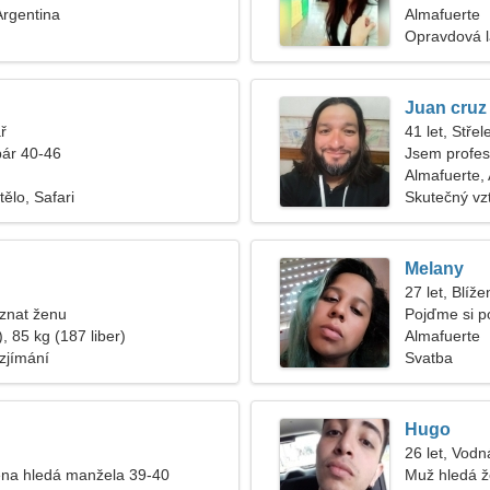
Argentina
Almafuerte
Opravdová 
Juan cruz
ř
41 let, Střel
pár 40-46
Jsem profes
ženu
Almafuerte,
ělo, Safari
Skutečný vz
Melany
27 let, Blíže
znat ženu
Pojďme si p
, 85 kg (187 liber)
Almafuerte
zjímání
Svatba
Hugo
26 let, Vodn
na hledá manžela 39-40
Muž hledá 