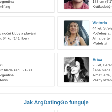
Argentina
183 cm (6'1"
lifting
Krátkodobý 
Victoria
44 let, Střel
 noční kluby a plavání
Potřebuji a
, 64 kg (141 liber)
cestovali
Almafuerte
Přátelství
Erica
ci
25 let, Bera
ž hledá ženu 21-30
Žena hledá
Argentina
Almafuerte,
Tenis
Vážný vztah
Jak ArgDatingGo funguje