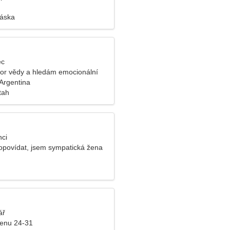
láska
ec
or vědy a hledám emocionální
 Argentina
tah
nci
opovídat, jsem sympatická žena
ář
ženu 24-31