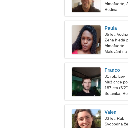
Almafuerte, 
Rodina
Paula
35 let, Vodná
Žena hledá 
Almafuerte
Malování na t
Franco
31 rok, Lev
Muž chce po
187 cm (6'2")
Botanika, Ro
Valen
33 let, Rak
Svobodná že