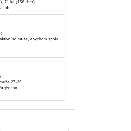
), 71 kg (156 liber)
vztah
ec
traktivního muže, abychom spolu
n
 muže 27-36
 Argentina