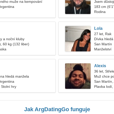
dného muže na kempování
Jsem důstoj
Argentina
183 cm (6'1"
Rodina
Lola
27 let, Rak
ty a noční kluby
Dívka hledá 
, 60 kg (132 liber)
San Martín
áska
Manželství
Alexis
36 let, Střel
na hledá manžela
Muž chce po
Argentina
San Martín,
 Stolní hry
Plavba lodí,
Jak ArgDatingGo funguje