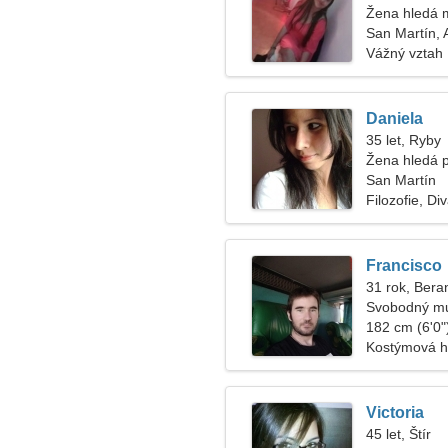
Žena hledá 
San Martín, 
Vážný vztah
Daniela
35 let, Ryby
Žena hledá 
San Martín
Filozofie, Di
Francisco
31 rok, Bera
Svobodný mu
182 cm (6'0")
Kostýmová h
Victoria
45 let, Štír