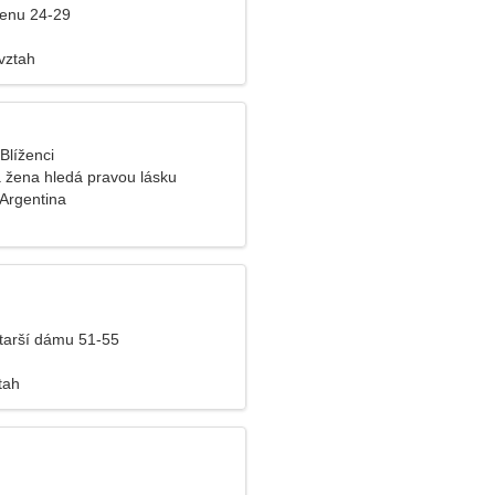
ženu 24-29
vztah
 Blíženci
žena hledá pravou lásku
 Argentina
tarší dámu 51-55
tah