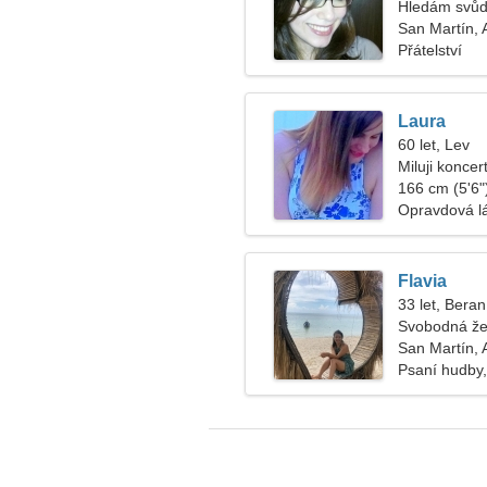
Hledám svů
San Martín, 
Přátelství
Laura
60 let, Lev
Miluji koncer
166 cm (5'6")
Opravdová l
Flavia
33 let, Beran
Svobodná že
San Martín, 
Psaní hudby,