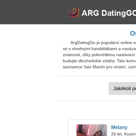
O
ArgDatingGo je populární online 
se s vhodnými kandidátkami a navázat
známosti, díky pokročilému nastavení
budujte dlouhodobé vztahy. Tato komun
seznamce San Martín pro místní, cizinc
Melany
26 let, Kozo