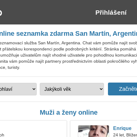
Přihlášení
nline seznamka zdarma San Martín, Argenti
seznamovací služba San Martín, Argentina. Chat vám pomůže najít svo
 přátelskou korespondenci podle podrobných kritérií. Stránka pomáhá 
 umožňuje uživatelům najít vhodné uživatele pro pohodlnou komunikaci
ita vám pomůže najít partnery prostřednictvím oblasti pokročilého vyh
e, turisty.
Muži a ženy online
Enrique
roh
24 let, Blíže