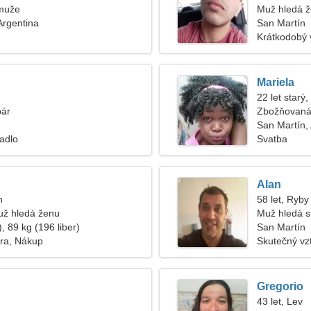
muže
Muž hledá 
Argentina
San Martín
Krátkodobý 
Mariela
22 let starý,
pár
Zbožňovaná 
San Martín,
vadlo
Svatba
Alan
n
58 let, Ryby
ž hledá ženu
Muž hledá s
, 89 kg (196 liber)
San Martín
ra, Nákup
Skutečný vz
Gregorio
43 let, Lev