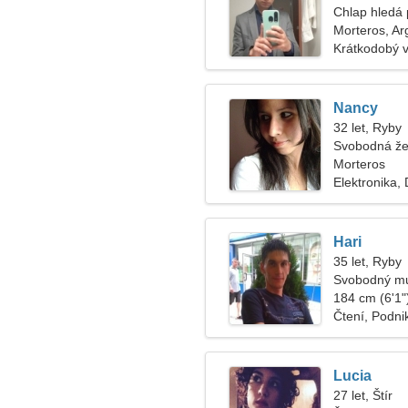
Chlap hledá 
Morteros, Ar
Krátkodobý 
Nancy
32 let, Ryby
Svobodná že
Morteros
Elektronika,
Hari
35 let, Ryby
Svobodný mu
184 cm (6'1")
Čtení, Podni
Lucia
27 let, Štír