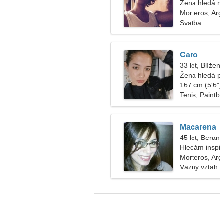
Žena hledá 
Morteros, Ar
Svatba
Caro
33 let, Blížen
Žena hledá 
167 cm (5'6")
Tenis, Paintb
Macarena
45 let, Beran
Hledám inspi
Morteros, Ar
Vážný vztah