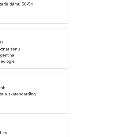
tarší dámu 50-54
ář
oznat ženu
rgentina
heologie
roh
a a skateboarding
 Lev