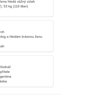
žena hledá vážný vztah
), 53 kg (116 liber)
roh
log a hledám krásnou ženu
tah
, Vodnář
přítele
rgentina
láska