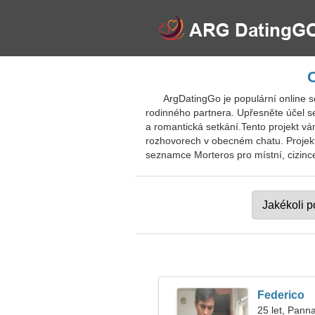
O
ArgDatingGo je populární online 
rodinného partnera. Upřesněte účel se
a romantická setkání.Tento projekt vá
rozhovorech v obecném chatu. Projekt
seznamce Morteros pro místní, cizince,
Federico
25 let, Pann