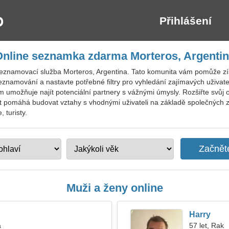
Přihlášení
nline seznamka zdarma Morteros, Argenti
seznamovací služba Morteros, Argentina. Tato komunita vám pomůže zís
znamování a nastavte potřebné filtry pro vyhledání zajímavých uživate
m umožňuje najít potenciální partnery s vážnými úmysly. Rozšiřte svůj 
 pomáhá budovat vztahy s vhodnými uživateli na základě společných zá
 turisty.
Muži a ženy online
Harry
a
57 let, Rak