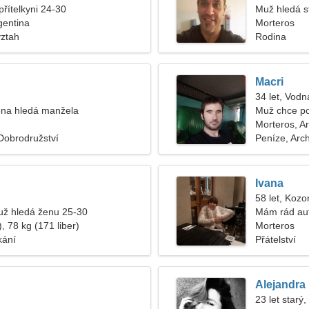
přítelkyni 24-30
Muž hledá s
gentina
Morteros
vztah
Rodina
Macri
34 let, Vodn
na hledá manžela
Muž chce p
Morteros, A
 Dobrodružství
Peníze, Arc
Ivana
58 let, Kozo
ž hledá ženu 25-30
Mám rád aut
, 78 kg (171 liber)
Morteros
kání
Přátelství
Alejandra
23 let starý,