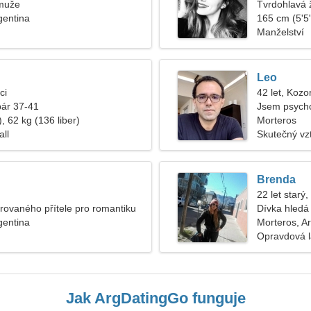
muže
Tvrdohlavá 
gentina
165 cm (5'5"
Manželství
Leo
ci
42 let, Kozo
pár 37-41
Jsem psycho
, 62 kg (136 liber)
Morteros
all
Skutečný vz
Brenda
22 let starý
rovaného přítele pro romantiku
Dívka hledá 
gentina
Morteros, A
Opravdová 
Jak ArgDatingGo funguje