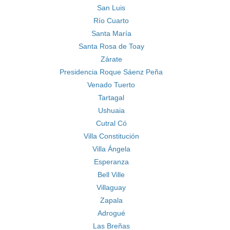
San Luis
Río Cuarto
Santa María
Santa Rosa de Toay
Zárate
Presidencia Roque Sáenz Peña
Venado Tuerto
Tartagal
Ushuaia
Cutral Có
Villa Constitución
Villa Ángela
Esperanza
Bell Ville
Villaguay
Zapala
Adrogué
Las Breñas