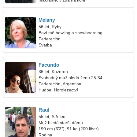
Makramé, Jízda na koni
Melany
56 let, Ryby
Baví mě bowling a snowboarding
Federación
Svatba
Facundo
36 let, Kozoroh
Svobodný muž hledá ženu 25-34
Federación, Argentina
Hudba, Horolezectví
Raul
55 let, Střelec
Muž hledá starší dámu
190 cm (6'3"), 91 kg (200 liber)
Rodina