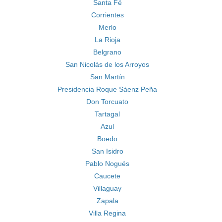
Santa Fé
Corrientes
Merlo
La Rioja
Belgrano
San Nicolás de los Arroyos
San Martín
Presidencia Roque Sáenz Peña
Don Torcuato
Tartagal
Azul
Boedo
San Isidro
Pablo Nogués
Caucete
Villaguay
Zapala
Villa Regina