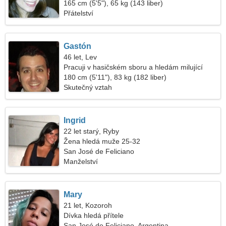
165 cm (5'5"), 65 kg (143 liber)
Přátelství
Gastón
46 let, Lev
Pracuji v hasičském sboru a hledám milující
ženu
180 cm (5'11"), 83 kg (182 liber)
Skutečný vztah
Ingrid
22 let starý, Ryby
Žena hledá muže 25-32
San José de Feliciano
Manželství
Mary
21 let, Kozoroh
Dívka hledá přítele
San José de Feliciano, Argentina