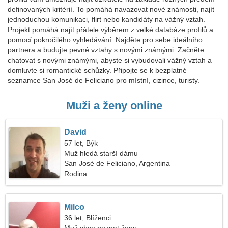
definovaných kritérií. To pomáhá navazovat nové známosti, najít
jednoduchou komunikaci, flirt nebo kandidáty na vážný vztah.
Projekt pomáhá najít přátele výběrem z velké databáze profilů a
pomocí pokročilého vyhledávání. Najděte pro sebe ideálního
partnera a budujte pevné vztahy s novými známými. Začněte
chatovat s novými známými, abyste si vybudovali vážný vztah a
domluvte si romantické schůzky. Připojte se k bezplatné
seznamce San José de Feliciano pro místní, cizince, turisty.
Muži a ženy online
David
57 let, Býk
Muž hledá starší dámu
San José de Feliciano, Argentina
Rodina
Milco
36 let, Blíženci