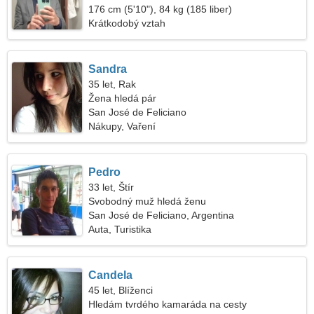
176 cm (5'10"), 84 kg (185 liber)
Krátkodobý vztah
Sandra
35 let, Rak
Žena hledá pár
San José de Feliciano
Nákupy, Vaření
Pedro
33 let, Štír
Svobodný muž hledá ženu
San José de Feliciano, Argentina
Auta, Turistika
Candela
45 let, Blíženci
Hledám tvrdého kamaráda na cesty