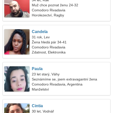
34 let, Rak
Muž chce poznat ženu 24-32
Comodoro Rivadavia
Horolezectví, Ragby
Candela
31 rok, Lev
Žena hledá pár 34-41
Comodoro Rivadavia
Zdatnost, Elektronika
Paula
23 let starý, Váhy
Seznámíme se, jsem extravagantní žena
Comodoro Rivadavia, Argentina
Manželství
Cintia
30 let, Vodnář