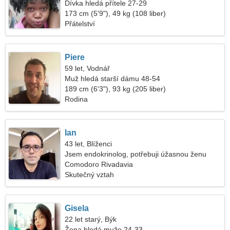
Dívka hledá přítele 27-29
173 cm (5'9"), 49 kg (108 liber)
Přátelství
Piere
59 let, Vodnář
Muž hledá starší dámu 48-54
189 cm (6'3"), 93 kg (205 liber)
Rodina
Ian
43 let, Blíženci
Jsem endokrinolog, potřebuji úžasnou ženu
Comodoro Rivadavia
Skutečný vztah
Gisela
22 let starý, Býk
Žena hledá muže 24-33