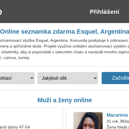
Přihlášení
Online seznamka zdarma Esquel, Argentin
eznamovací služba Esquel, Argentina. Komunita poskytuje k zobrazení p
era a spřízněné duše. Projekt využívá unikátní seznamovací systém 
 účastníky, aby si popovídali v obecném chatu a navázali mnoho zajíma
cizince, turisty.
Muži a ženy online
Macarena
31 rok, Blíž
tarší dámu 47-54
Žena hledá 