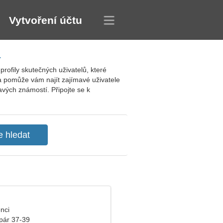
Vytvoření účtu
a
rofily skutečných uživatelů, které
a pomůže vám najít zajímavé uživatele
vých známostí. Připojte se k
enci
pár 37-39