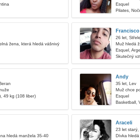
ntina
Esquel
Pilates, Noč
Francisco
26 let, Střel
elná žena, která hledá vášnivý
Muž hledá 
Esquel, Arg
Skutečný vz
Andy
 Beran
35 let, Lev
muže
Muž chce p
, 49 kg (108 liber)
Esquel
Basketball, 
Araceli
23 let starý
na hledá manžela 35-40
Dívka hledá 