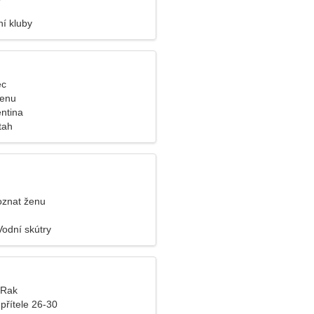
ní kluby
ec
ženu
entina
tah
oznat ženu
Vodní skútry
, Rak
přítele 26-30