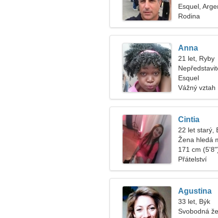
Esquel, Arge
Rodina
Anna
21 let, Ryby
Nepředstavit
vztah
Esquel
Vážný vztah
Cintia
22 let starý,
Žena hledá 
171 cm (5'8")
Přátelství
Agustina
33 let, Býk
Svobodná že