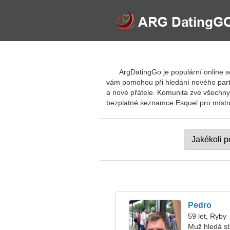
ArgDatingGo je populární online s
vám pomohou při hledání nového partn
a nové přátele. Komunita zve všechny
bezplatné seznamce Esquel pro místní, 
Pedro
59 let, Ryby
Muž hledá s