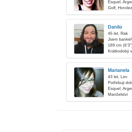
Esquel, Arge
Golf, Horolez
Danilo
45 let, Rak
Jsem bankéř,
189 cm (6'3")
Krátkodobý 
Marianela
43 let, Lev
Potřebuji do
Esquel, Arge
Manželství