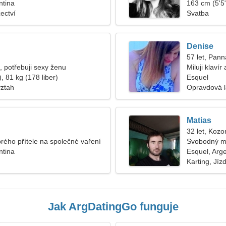
ntina
163 cm (5'5"
ectví
Svatba
Denise
57 let, Pann
 potřebuji sexy ženu
Miluji klavír
, 81 kg (178 liber)
Esquel
vztah
Opravdová 
Matias
32 let, Kozo
brého přítele na společné vaření
Svobodný m
ntina
Esquel, Arg
Karting, Jíz
Jak ArgDatingGo funguje