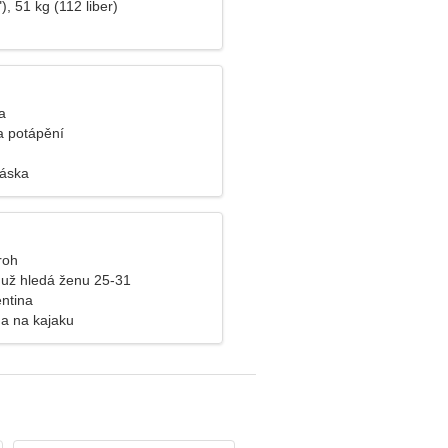
), 51 kg (112 liber)
a
 a potápění
láska
roh
už hledá ženu 25-31
entina
da na kajaku