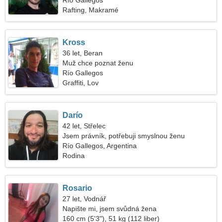
Río Gallegos
Rafting, Makramé
Kross
36 let, Beran
Muž chce poznat ženu
Río Gallegos
Graffiti, Lov
Darío
42 let, Střelec
Jsem právník, potřebuji smyslnou ženu
Río Gallegos, Argentina
Rodina
Rosario
27 let, Vodnář
Napište mi, jsem svůdná žena
160 cm (5'3"), 51 kg (112 liber)