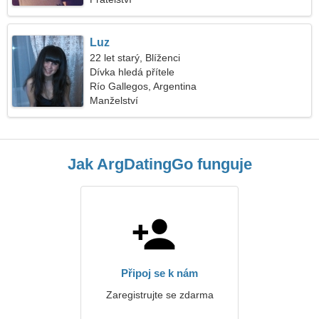
Luz
22 let starý, Blíženci
Dívka hledá přítele
Río Gallegos, Argentina
Manželství
Jak ArgDatingGo funguje
Připoj se k nám
Zaregistrujte se zdarma