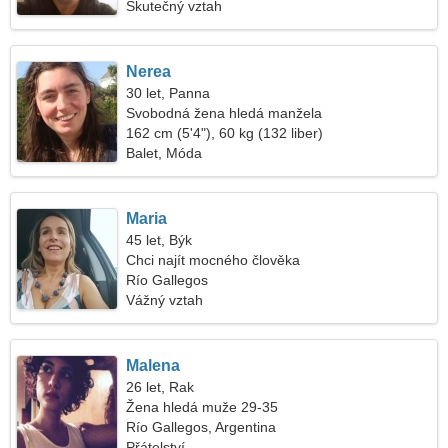
Skutečný vztah
Nerea
30 let, Panna
Svobodná žena hledá manžela
162 cm (5'4"), 60 kg (132 liber)
Balet, Móda
Maria
45 let, Býk
Chci najít mocného člověka
Río Gallegos
Vážný vztah
Malena
26 let, Rak
Žena hledá muže 29-35
Río Gallegos, Argentina
Přátelství