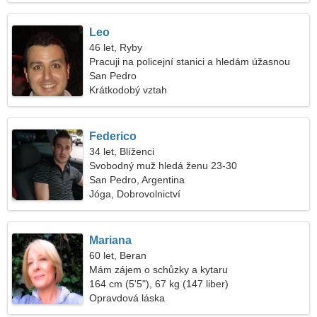
Leo
46 let, Ryby
Pracuji na policejní stanici a hledám úžasnou
ženu
San Pedro
Krátkodobý vztah
Federico
34 let, Blíženci
Svobodný muž hledá ženu 23-30
San Pedro, Argentina
Jóga, Dobrovolnictví
Mariana
60 let, Beran
Mám zájem o schůzky a kytaru
164 cm (5'5"), 67 kg (147 liber)
Opravdová láska