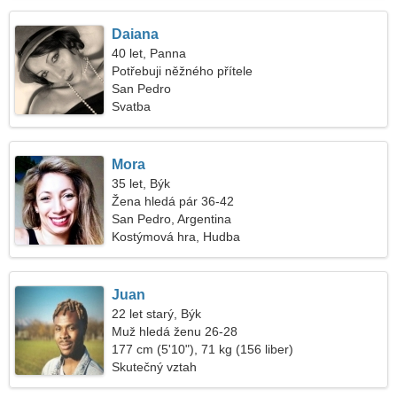
Daiana
40 let, Panna
Potřebuji něžného přítele
San Pedro
Svatba
Mora
35 let, Býk
Žena hledá pár 36-42
San Pedro, Argentina
Kostýmová hra, Hudba
Juan
22 let starý, Býk
Muž hledá ženu 26-28
177 cm (5'10"), 71 kg (156 liber)
Skutečný vztah