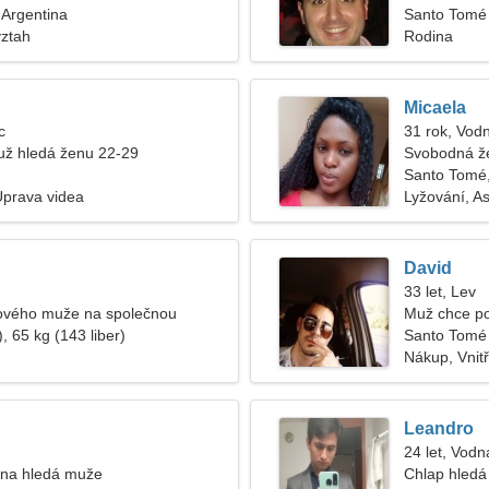
 Argentina
Santo Tomé
vztah
Rodina
Micaela
c
31 rok, Vod
ž hledá ženu 22-29
Svobodná ž
Santo Tomé,
Úprava videa
Lyžování, A
David
33 let, Lev
rového muže na společnou
Muž chce p
, 65 kg (143 liber)
Santo Tomé
Nákup, Vnit
Leandro
24 let, Vodn
ena hledá muže
Chlap hledá 