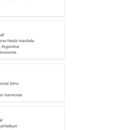
nář
ena hledá manžela
 Argentina
stronomie
oznat ženu
řní harmonie
ář
přítelkyni