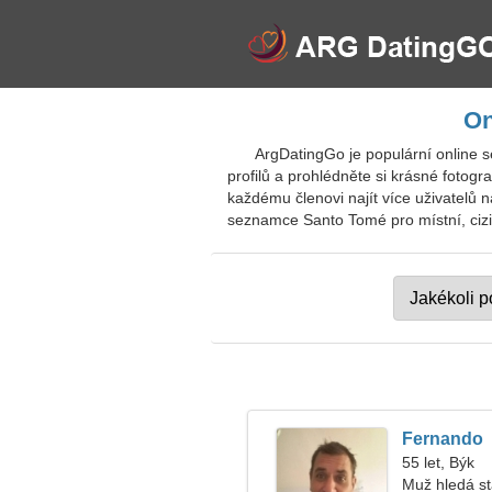
On
ArgDatingGo je populární online s
profilů a prohlédněte si krásné foto
každému členovi najít více uživatelů na
seznamce Santo Tomé pro místní, cizin
Fernando
55 let, Býk
Muž hledá s