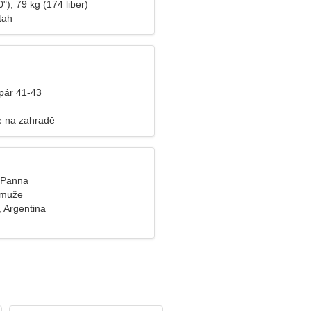
"), 79 kg (174 liber)
tah
pár 41-43
e na zahradě
, Panna
 muže
 Argentina