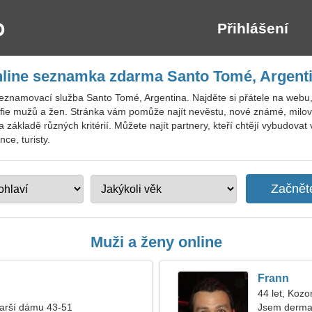
Přihlášení
line seznamka zdarma Santo Tomé, Argent
eznamovací služba Santo Tomé, Argentina. Najděte si přátele na webu, v
grafie mužů a žen. Stránka vám pomůže najít nevěstu, nové známé, milo
 základě různých kritérií. Můžete najít partnery, kteří chtějí vybudovat
ce, turisty.
Muži a ženy online
Frann
44 let, Kozo
tarší dámu 43-51
Jsem dermat