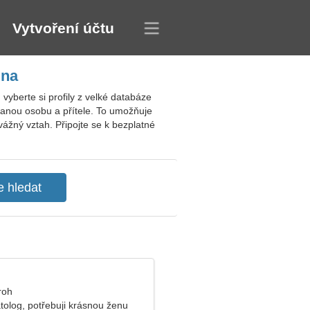
Vytvoření účtu
ina
yberte si profily z velké databáze
vanou osobu a přítele. To umožňuje
 vážný vztah. Připojte se k bezplatné
roh
olog, potřebuji krásnou ženu