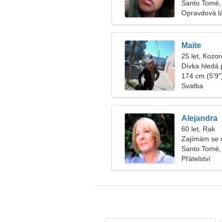
Santo Tomé,
Opravdová l
Maite
25 let, Kozo
Dívka hledá p
174 cm (5'9")
Svatba
Alejandra
60 let, Rak
Zajímám se o
Santo Tomé,
Přátelství