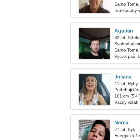
Santo Tomé,
Krátkodobý 
Agustin
32 let, Střele
Svobodný mu
Santo Tomé
Výcvik psů, 
Juliana
41 let, Ryby
Potřebuji fé
procházku
161 cm (5'4")
Vážný vztah
Nerea
27 let, Býk
Energická ž