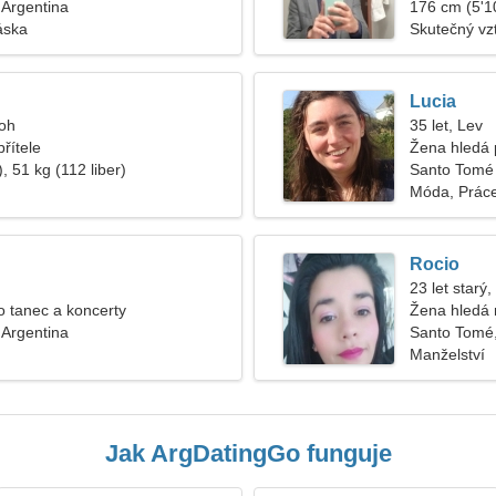
 Argentina
176 cm (5'10
áska
Skutečný vz
Lucia
roh
35 let, Lev
řítele
Žena hledá 
, 51 kg (112 liber)
Santo Tomé
Móda, Prác
Rocio
23 let starý
 tanec a koncerty
Žena hledá
 Argentina
Santo Tomé,
Manželství
Jak ArgDatingGo funguje