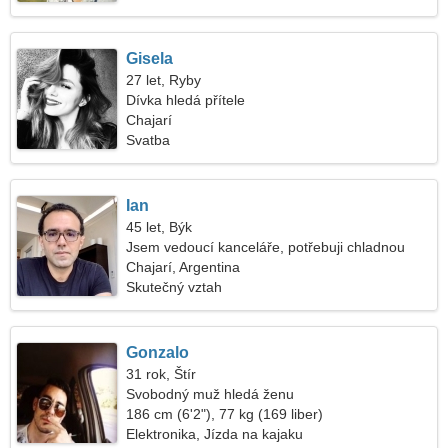
Gisela
27 let, Ryby
Dívka hledá přítele
Chajarí
Svatba
Ian
45 let, Býk
Jsem vedoucí kanceláře, potřebuji chladnou
ženu
Chajarí, Argentina
Skutečný vztah
Gonzalo
31 rok, Štír
Svobodný muž hledá ženu
186 cm (6'2"), 77 kg (169 liber)
Elektronika, Jízda na kajaku