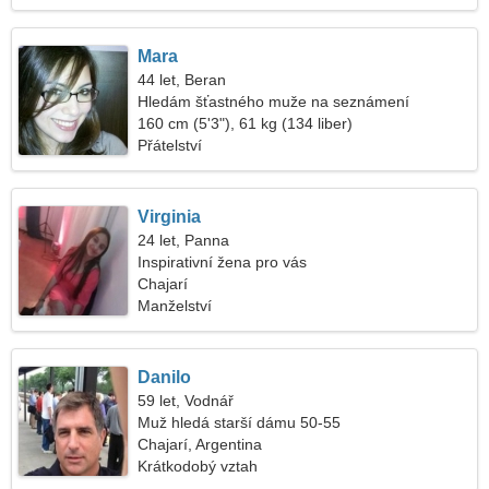
Mara
44 let, Beran
Hledám šťastného muže na seznámení
160 cm (5'3"), 61 kg (134 liber)
Přátelství
Virginia
24 let, Panna
Inspirativní žena pro vás
Chajarí
Manželství
Danilo
59 let, Vodnář
Muž hledá starší dámu 50-55
Chajarí, Argentina
Krátkodobý vztah