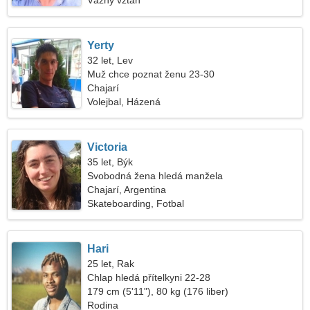
Vážný vztah
Yerty
32 let, Lev
Muž chce poznat ženu 23-30
Chajarí
Volejbal, Házená
Victoria
35 let, Býk
Svobodná žena hledá manžela
Chajarí, Argentina
Skateboarding, Fotbal
Hari
25 let, Rak
Chlap hledá přítelkyni 22-28
179 cm (5'11"), 80 kg (176 liber)
Rodina